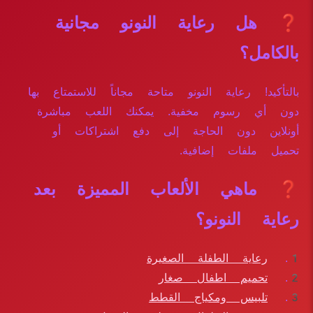
❓ هل رعاية النونو مجانية
بالكامل؟
بالتأكيد! رعاية النونو متاحة مجاناً للاستمتاع بها
دون أي رسوم مخفية. يمكنك اللعب مباشرة
أونلاين دون الحاجة إلى دفع اشتراكات أو
تحميل ملفات إضافية.
❓ ماهي الألعاب المميزة بعد
رعاية النونو؟
رعاية الطفلة الصغيرة
تحميم اطفال صغار
تلبيس ومكياج القطط