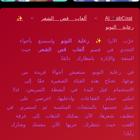
Al3abCoat
>
ألعاب قص الشعر
>
✨
رعاية النونو
جرّب الآن!
✨ رعاية النونو
واستمتع بأجواء
التحدي في قسم
ألعاب قص الشعر
، حيث
المتعة والإثارة بانتظارك دائمًا.
في رعاية النونو، ستعيش أجواءً فريدة من
نوعها، تحتاج هذه الفتاة الصغيرة حقًا إلى
الاستحمام قبل البدء في أنشطة التمريض، لذا!
املئي حمام الفقاعات وادخليها، احرصي على
غسل جسمها بالمنتجات المناسبة ثم استمري في
تنظيف شعرها، الآن يمكنك الذهاب إلى غرفة
اللعب حيث تنتظرك. جربها الآن بنفسك وشارك
رأيك!