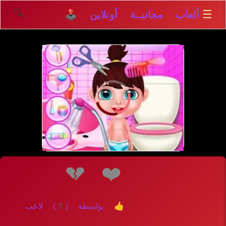
🔍
☰
ألعاب مجانيــة أونلاين 🕹️
إلعــــب
💔
❤️
👍 بواسطة (1) لاعب