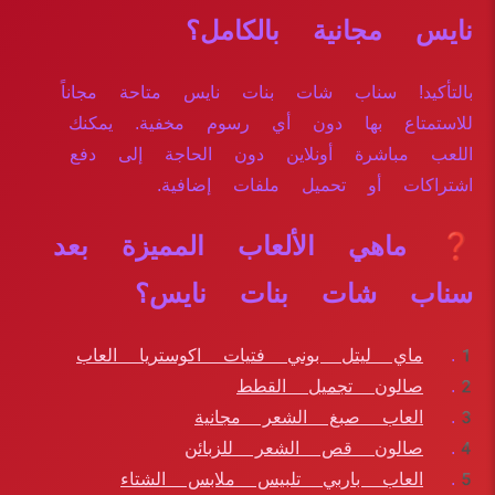
نايس مجانية بالكامل؟
بالتأكيد! سناب شات بنات نايس متاحة مجاناً
للاستمتاع بها دون أي رسوم مخفية. يمكنك
اللعب مباشرة أونلاين دون الحاجة إلى دفع
اشتراكات أو تحميل ملفات إضافية.
❓ ماهي الألعاب المميزة بعد
سناب شات بنات نايس؟
ماي ليتل بوني فتيات اكوستريا العاب
صالون تجميل القطط
العاب صبغ الشعر مجانية
صالون قص الشعر للزبائن
العاب باربي تلبيس ملابس الشتاء