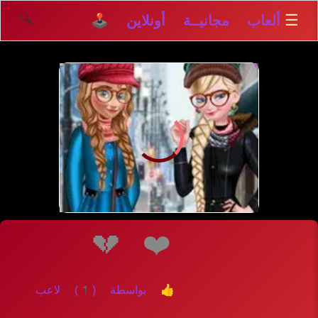
🔍
☰
ألعاب مجانيــة أونلاين 🕹️
💔
❤️
👍 بواسطة (1) لاعب