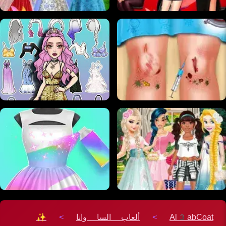
Al3abCoat
>
ألعاب السا وانا
>
✨