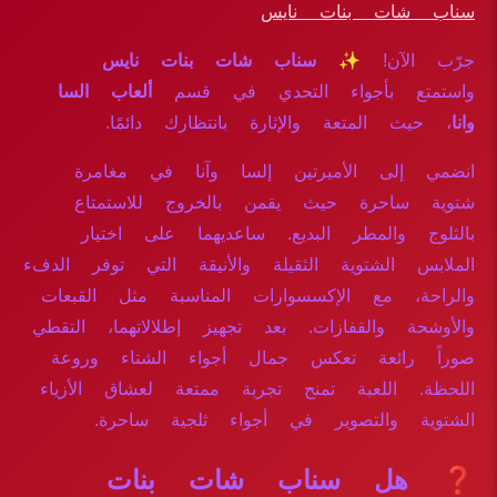
سناب شات بنات نايس
جرّب الآن!
✨ سناب شات بنات نايس
واستمتع بأجواء التحدي في قسم
ألعاب السا
وانا
، حيث المتعة والإثارة بانتظارك دائمًا.
انضمي إلى الأميرتين إلسا وآنا في مغامرة
شتوية ساحرة حيث يقمن بالخروج للاستمتاع
بالثلوج والمطر البديع. ساعديهما على اختيار
الملابس الشتوية الثقيلة والأنيقة التي توفر الدفء
والراحة، مع الإكسسوارات المناسبة مثل القبعات
والأوشحة والقفازات. بعد تجهيز إطلالاتهما، التقطي
صوراً رائعة تعكس جمال أجواء الشتاء وروعة
اللحظة. اللعبة تمنح تجربة ممتعة لعشاق الأزياء
الشتوية والتصوير في أجواء ثلجية ساحرة.
❓ هل سناب شات بنات