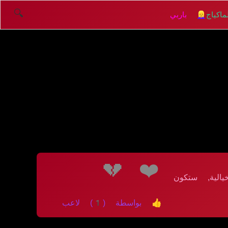
🔍
اكياج
👱‍♀️ باربي
💔
❤️
الية, ستكون
👍 بواسطة (1) لاعب