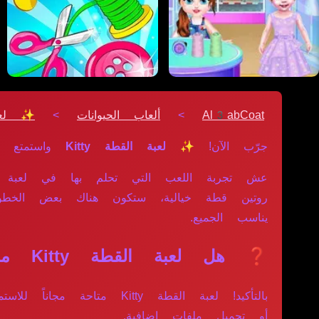
Al3abCoat
>
ألعاب الحيوانات
>
✨ لعبة 
جرّب الآن!
✨ لعبة القطة Kitty
واستمتع ب
روتين قطة خيالية، ستكون هناك بعض الخط
يناسب الجميع.
❓ هل لعبة القطة Kitty مجانية بالكامل؟
بالتأكيد! لعبة القطة ty
أو تحميل ملفات إضافية.