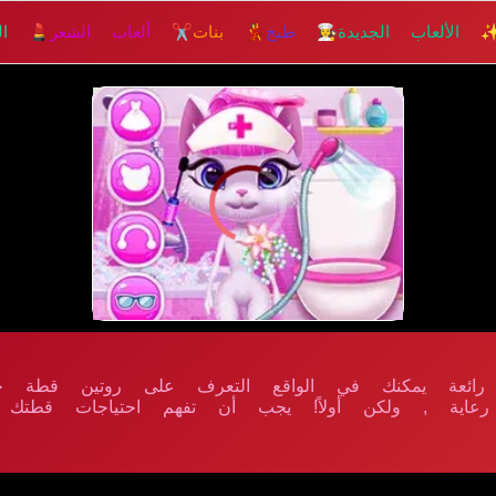
 الألعاب الجديدة
👩‍🍳 طبخ
💃 بنات
✂️ ألعاب الشعر
💄 الم
إلعــــب
 رائعة يمكنك في الواقع التعرف على روتين قطة خي
اية , ولكن أولاً! يجب أن تفهم احتياجات قطتك