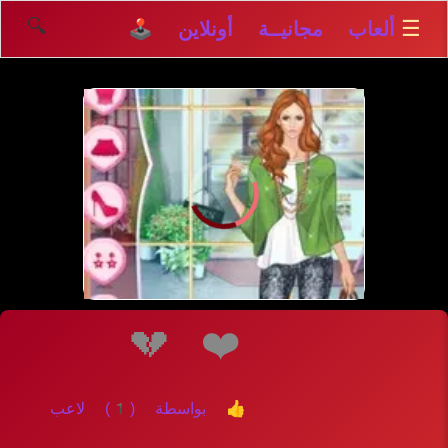
🔍
☰
ألعاب مجانيــة أونلاين 🕹️
إلعــــب
💔
❤️
👍 بواسطة (1) لاعب