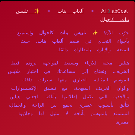
Al3abCoat
>
ألعاب بنات
>
✨ تلبيس
بنات كاجوال
جرّب الآن!
✨ تلبيس بنات كاجوال
واستمتع
بأجواء التحدي في قسم
ألعاب بنات
، حيث
المتعة والإثارة بانتظارك دائمًا.
هيلين محبة للأزياء وتستعد لمواجهة برودة فصل
الخريف، وتحتاج إلى مساعدتك في اختيار ملابس
الموسم المثالية. اختاري معها سترات دافئة
وألوان الخريف المبهجة، مع تنسيق الإكسسوارات
والأحذية التي تكمل إطلالتها بأناقة. اجعلي هيلين
تتألق بأسلوب عصري يجمع بين الراحة والجمال،
لتستمتع بالموسم بأناقة لا مثيل لها وجاذبية
مميزة.