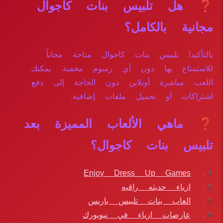
❓ هل تلبيس بنات كاجوال
مجانية بالكامل؟
بالتأكيد! تلبيس بنات كاجوال متاحة مجاناً
للاستمتاع بها دون أي رسوم مخفية. يمكنك
اللعب مباشرة أونلاين دون الحاجة إلى دفع
اشتراكات أو تحميل ملفات إضافية.
❓ ماهي الألعاب المميزة بعد
تلبيس بنات كاجوال؟
Enjoy Dress Up Games
ازياء حديثه راقيه
العاب بنات تلبيس باريس
عارضات ازياء في نيويورك