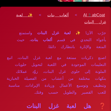
Al3abCoat
>
ألعاب بنات
>
✨ لعبة
غزل البنات
جرّب الآن!
✨ لعبة غزل البنات
واستمتع
بأجواء التحدي في قسم
ألعاب بنات
، حيث
المتعة والإثارة بانتظارك دائمًا.
اصنع ذكريات ممتعة مع لعبة غزل البنات، اتبع
التعليمات الموجودة في اللعبة لتحويل حلويات
الملونة إلى حلوى غزل البنات، زوِّد عملائك
بنكهات مختلفة من أعشاب من الفصيلة الخبازية
وتنظيف وتوسيع الأعمال وزيادة الإيرادات. مناسبة
للعب القصير والطويل حسب وقتك.
❓ هل لعبة غزل البنات