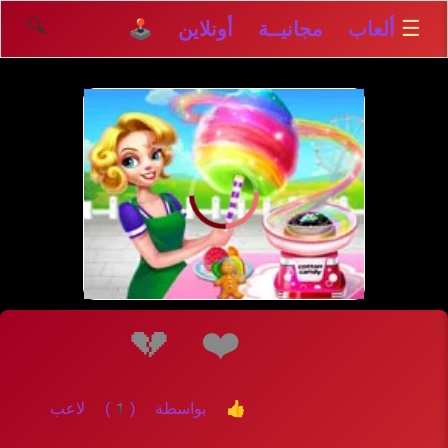
🔍
☰
ألعاب مجانيــة أونلاين 🕹️
إلعــــب
💔
❤️
👍 بواسطة (1) لاعب