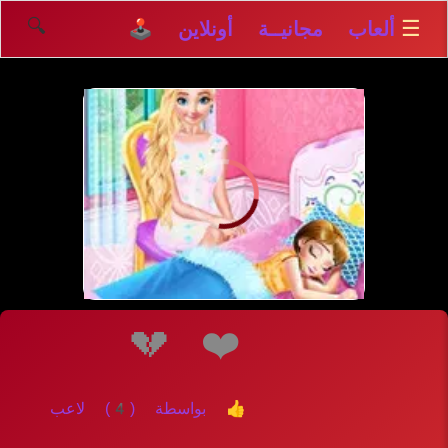
🔍
☰
ألعاب مجانيــة أونلاين 🕹️
💔
❤️
👍 بواسطة (4) لاعب