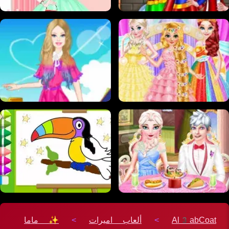
Al3abCoat
>
ألعاب اميرات
>
✨ ماما