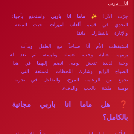
انا باربي
جرّب الآن!
✨ ماما انا باربي
واستمتع بأجواء
التحدي في قسم
ألعاب اميرات
، حيث المتعة
والإثارة بانتظارك دائمًا.
استيقظت الأم آنا صباحاً مع الطفل وبدأت
يومهما بعناية وحب، تغسله وتلبسه، ثم تعد له
وجبة لذيذة تنعش يومه، انضم إليهما في هذا
الصباح الرائع وشارك اللحظات الممتعة التي
تجمع بين الرعاية، المرح، والتفاعل في تجربة
يومية مليئة بالحب والدفء.
❓ هل ماما انا باربي مجانية
بالكامل؟
بالتأكيد! ماما انا باربي متاحة مجاناً للاستمتاع