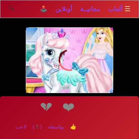
🔍
☰
ألعاب مجانيــة أونلاين 🕹️
إلعــــب
💔
❤️
👍 بواسطة (2) لاعب