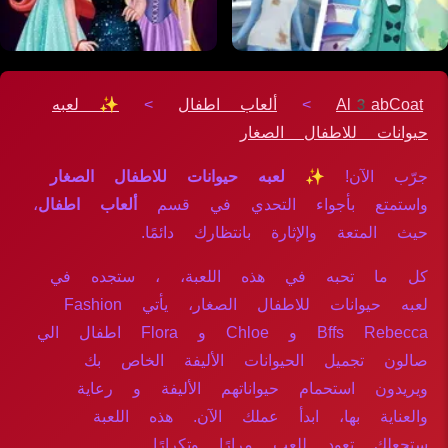
Al3abCoat
>
ألعاب اطفال
>
✨ لعبه
حيوانات للاطفال الصغار
جرّب الآن!
✨ لعبه حيوانات للاطفال الصغار
واستمتع بأجواء التحدي في قسم
ألعاب اطفال
،
حيث المتعة والإثارة بانتظارك دائمًا.
كل ما تحبه في هذه اللعبة، ، ستجده في
لعبه حيوانات للاطفال الصغار، يأتي Fashion
Bffs Rebecca و Chloe و Flora اطفال الي
صالون تجميل الحيوانات الأليفة الخاص بك
ويريدون استحمام حيواناتهم الأليفة و رعاية
والعناية بها، ابدأ عملك الآن. هذه اللعبة
ستجعلك تعود للعب مرارًا وتكرارًا.