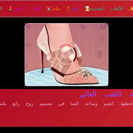
 الألعاب الجديدة
👩‍🍳 طبخ
💃 بنات
✂️ ألعاب الشعر
💄 الم
إلعــــب
 الكعب العالي
لحفلها، انضم وساعد السا في تصميم زوج رائع يكمل 