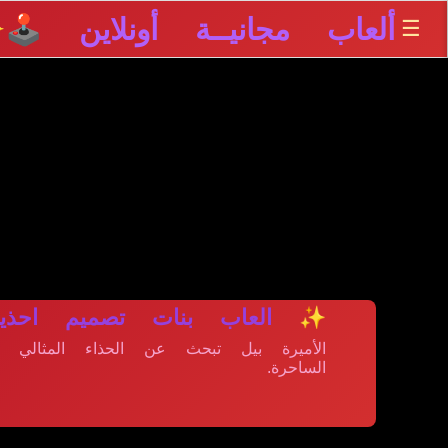
ألعاب مجانيــة أونلاين 🕹️
☰
✨
✨ العاب بنات تصميم احذية
الأميرة بيل تبحث عن الحذاء المثالي 
الساحرة.