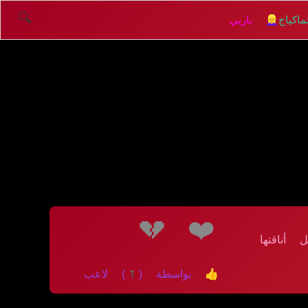
🔍
اكياج
👱‍♀️ باربي
💔
❤️
أناقتها
👍 بواسطة (1) لاعب