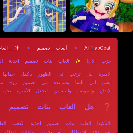
Al3abCoat
>
ألعاب تصميم
>
✨ العاب
جرّب الآن!
✨ العاب بنات تصميم احذية الك
الأميرة بيل ترغب في الظهور بأكمل جمالها ا
انضم إلى السا وساعده في تصميم زوج من الأ
الإبداع والموضة والتنسيق لتجعل الأميرة نجمة 
❓ هل العاب بنات تصميم احذي
بالتأكيد! العاب بنات تصميم احذية الكعب ال
إلى دفع اشتراكات أو تحميل ملفات إضافية.