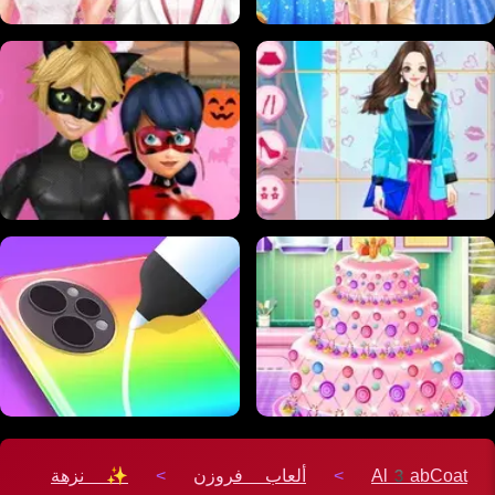
Al3abCoat
>
ألعاب فروزن
>
✨ نزهة