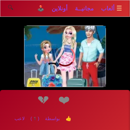
🔍
☰
ألعاب مجانيــة أونلاين 🕹️
إلعــــب
💔
❤️
👍 بواسطة (1) لاعب