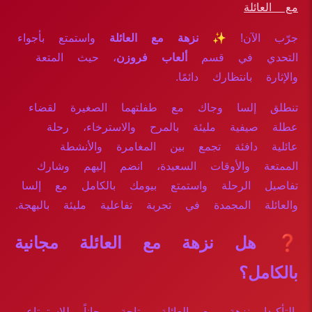
مع العائلة
جرّب الآن!
✨ نزهة مع العائلة
واستمتع بأجواء
التحدي في قسم
ألعاب فروزن
، حيث المتعة
والإثارة بانتظارك دائمًا.
تنطلق إلسا وجاك مع طفلتهما الصغيرة لقضاء
عطلة صيفية مليئة بالمرح والاسترخاء، رحلة
عائلية دافئة تجمع بين المغامرة والأنشطة
الممتعة والأوقات السعيدة، انضم إليهم وشارك
تفاصيل الرحلة واستمتع بيومك بالكامل مع إلسا
والعائلة المجمدة في تجربة تفاعلية مليئة بالبهجة.
❓ هل نزهة مع العائلة مجانية
بالكامل؟
بالتأكيد! نزهة مع العائلة متاحة مجاناً للاستمتاع