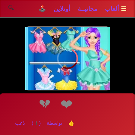
🔍
☰
ألعاب مجانيــة أونلاين 🕹️
إلعــــب
💔
❤️
👍 بواسطة (1) لاعب