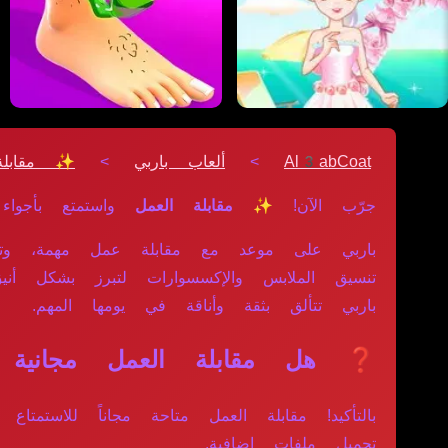
Al3abCoat
>
ألعاب باربي
>
✨ مقابلة
جرّب الآن!
✨ مقابلة العمل
واستمتع بأجوا
باربي على موعد مع مقابلة عمل مهمة، وتحتا
تنسيق الملابس والإكسسوارات لتبرز بشكل أني
باربي تتألق بثقة وأناقة في يومها المهم.
❓ هل مقابلة العمل مجانية با
بالتأكيد! مقابلة العمل متاحة مجاناً للاست
تحميل ملفات إضافية.