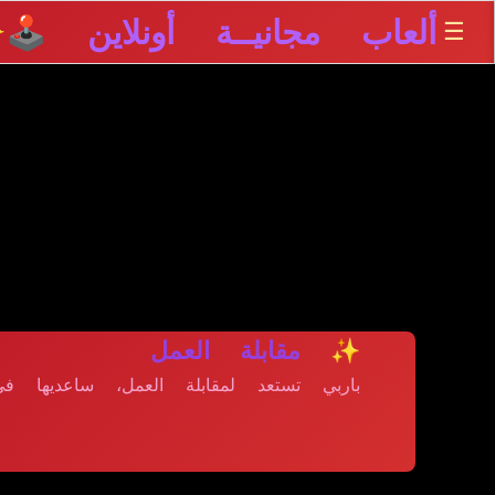
ألعاب مجانيــة أونلاين 🕹️
☰
✨
✨ مقابلة العمل
باربي تستعد لمقابلة العمل، ساعديها في