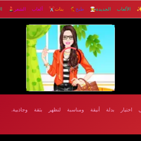
 الألعاب الجديدة
👩‍🍳 طبخ
💃 بنات
✂️ ألعاب الشعر
💄 الم
إلعــــب
 اختيار بدلة أنيقة ومناسبة لتظهر بثقة وجاذبية.