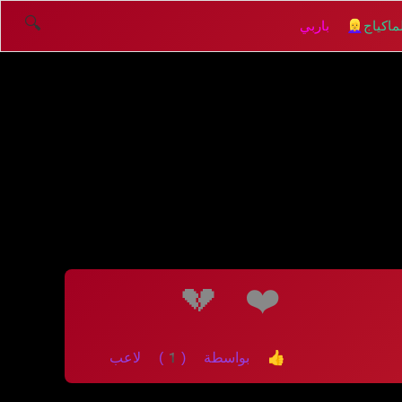
🔍
اكياج
👱‍♀️ باربي
💔
❤️
👍 بواسطة (1) لاعب