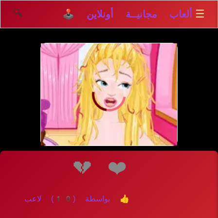
🔍
☰
ألعاب مجانيــة أونلاين 🕹️
إلعــــب
💔
❤️
👍 بواسطة (10) لاعب