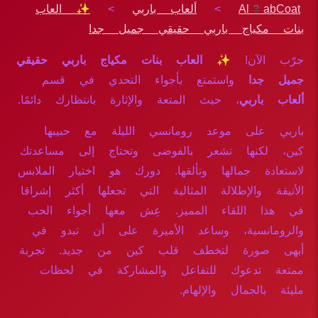
Al3abCoat
>
ألعاب باربي
>
✨ العاب
بنات مكياج باربي حقيقي جميل جدا
جرّب الآن!
✨ العاب بنات مكياج باربي حقيقي
جميل جدا
واستمتع بأجواء التحدي في قسم
ألعاب باربي
، حيث المتعة والإثارة بانتظارك دائمًا.
باربي على موعد رومانسي الليلة مع حبيبها
كين، لكنها تشعر بالفوضى وتحتاج إلى مساعدتك
لاستعادة جمالها وتألقها. دورك هو اختيار الملابس
الأنيقة والإطلالة المثالية التي تجعلها أكثر إشراقا
في هذا اللقاء المميز. عِش معها أجواء الحب
والرومانسية، وساعد الأميرة على أن تبدو في
أبهى صورة لتخطف قلب كين من جديد. تجربة
ممتعة تدعوك للتفاعل والمشاركة في لحظات
مليئة بالجمال والإلهام.