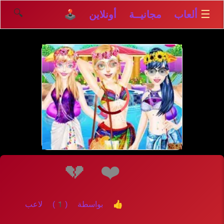
🔍
☰
ألعاب مجانيــة أونلاين 🕹️
إلعــــب
💔
❤️
👍 بواسطة (1) لاعب