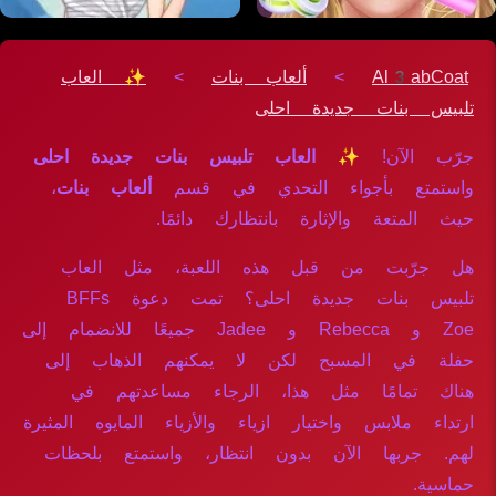
Al3abCoat
>
ألعاب بنات
>
✨ العاب
تلبيس بنات جديدة احلى
جرّب الآن!
✨ العاب تلبيس بنات جديدة احلى
واستمتع بأجواء التحدي في قسم
ألعاب بنات
،
حيث المتعة والإثارة بانتظارك دائمًا.
هل جرّبت من قبل هذه اللعبة، مثل العاب
تلبيس بنات جديدة احلى؟ تمت دعوة BFFs
Zoe و Rebecca و Jadee جميعًا للانضمام إلى
حفلة في المسبح لكن لا يمكنهم الذهاب إلى
هناك تمامًا مثل هذا، الرجاء مساعدتهم في
ارتداء ملابس واختيار ازياء والأزياء المايوه المثيرة
لهم. جربها الآن بدون انتظار، واستمتع بلحظات
حماسية.