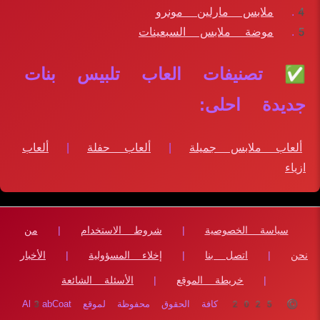
ملابس مارلين مونرو
موضة ملابس السبعينات
✅ تصنيفات العاب تلبيس بنات
جديدة احلى:
ألعاب ملابس جميلة
|
ألعاب حفلة
|
ألعاب
ازياء
سياسة الخصوصية
|
شروط الاستخدام
|
من
نحن
|
اتصل بنا
|
إخلاء المسؤولية
|
الأخبار
|
خريطة الموقع
|
الأسئلة الشائعة
© 2025 كافة الحقوق محفوظة لموقع Al3abCoat