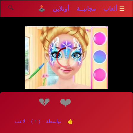
🔍
☰
ألعاب مجانيــة أونلاين 🕹️
إلعــــب
💔
❤️
👍 بواسطة (1) لاعب