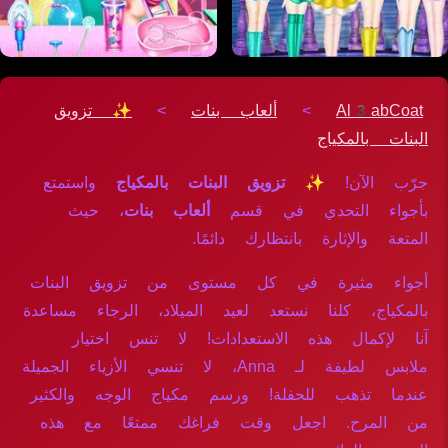
Al3abCoat
>
ألعاب بنات
>
✨ تزويق
البنات بالمكياج
جرّب الآن!
✨ تزويق البنات بالمكياج
واستمتع
بأجواء التحدي في قسم
ألعاب بنات
، حيث
المتعة والإثارة بانتظارك دائمًا.
أجواء مثيرة في كل مستوى من تزويق البنات
بالمكياج، كلنا نستعد لعيد الميلاد، الرجاء مساعدة
آنا لإكمال هذه الاستعدادات! لا تنس اختيار
ملابس لطيفة لـ Anna، لا تنسي الأزياء الجميلة
عندما تذهب للحفلة! ورسم مكياج الوجه والكثير
من المرح. اجعل وقت فراغك ممتعًا مع هذه