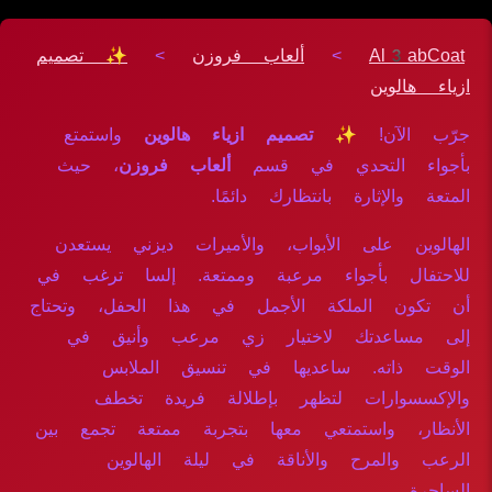
Al3abCoat
>
ألعاب فروزن
>
✨ تصميم
ازياء هالوين
جرّب الآن!
✨ تصميم ازياء هالوين
واستمتع
بأجواء التحدي في قسم
ألعاب فروزن
، حيث
المتعة والإثارة بانتظارك دائمًا.
الهالوين على الأبواب، والأميرات ديزني يستعدن
للاحتفال بأجواء مرعبة وممتعة. إلسا ترغب في
أن تكون الملكة الأجمل في هذا الحفل، وتحتاج
إلى مساعدتك لاختيار زي مرعب وأنيق في
الوقت ذاته. ساعديها في تنسيق الملابس
والإكسسوارات لتظهر بإطلالة فريدة تخطف
الأنظار، واستمتعي معها بتجربة ممتعة تجمع بين
الرعب والمرح والأناقة في ليلة الهالوين
الساحرة.