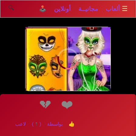
🔍
☰
ألعاب مجانيــة أونلاين 🕹️
إلعــــب
💔
❤️
👍 بواسطة (1) لاعب