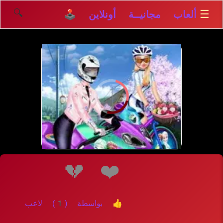
🔍
☰
ألعاب مجانيــة أونلاين 🕹️
💔
❤️
👍 بواسطة (1) لاعب