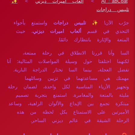
Al3abCoat
>
ألعاب اميرات ديزني
>
✨
تلبيس دراجات
جرّب الآن!
✨ تلبيس دراجات
واستمتع بأجواء
التحدي في قسم
ألعاب اميرات ديزني
، حيث
المتعة والإثارة بانتظارك دائمًا.
السا وآنا قررتا الانطلاق في رحلة ممتعة،
لكنهما اختلفتا حول وسيلة المواصلات المثالية: آنا
تفضل العجلة، بينما السا تختار الدراجة النارية.
مهمتك هي مساعدتهما في تزيين وسائلهما
وتجهيز الأزياء المناسبة لكل واحدة، لضمان رحلة
مليئة بالمتعة والمغامرة. استمتع بتجربة تصميم
مبتكرة تجمع بين الإبداع والألوان الزاهية، وساعد
الأميرتين على الاستمتاع بكل لحظة من هذه
الرحلة الشيقة في عالم ديزني الساحر.