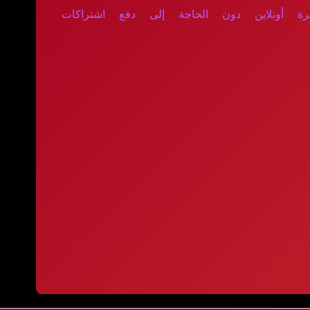
رة أونلاين دون الحاجة إلى دفع اشتراكات