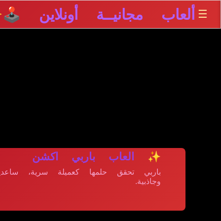
ألعاب مجانيــة أونلاين 🕹️
☰
✨
✨ العاب باربي اكشن
باربي تحقق حلمها كعميلة سرية، ساعديه
وجاذبية.