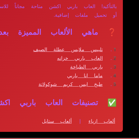
بالتأكيد! العاب باربي اكشن متاحة مجاناً ل
أو تحميل ملفات إضافية.
❓ ماهي الألعاب المميزة بعد
تلبيس ملابس عطلة الصيف
العاب باربي خزانه
باربي الطباخة
ماما انا باربي
طبخ ايس كريم شوكولاتة
✅ تصنيفات العاب باربي اكش
ألعاب ازياء
|
ألعاب ستايل