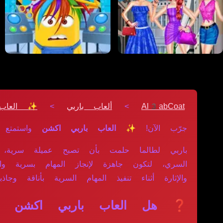
Al3abCoat
>
ألعاب باربي
>
✨ العاب 
جرّب الآن!
✨ العاب باربي اكشن
واستمتع 
باربي لطالما حلمت بأن تصبح عميلة سرية، و
السري، لتكون جاهزة لإنجاز المهام بسرية واحت
والإثارة أثناء تنفيذ المهام السرية بأناقة وجاذب
❓ هل العاب باربي اكشن مجان