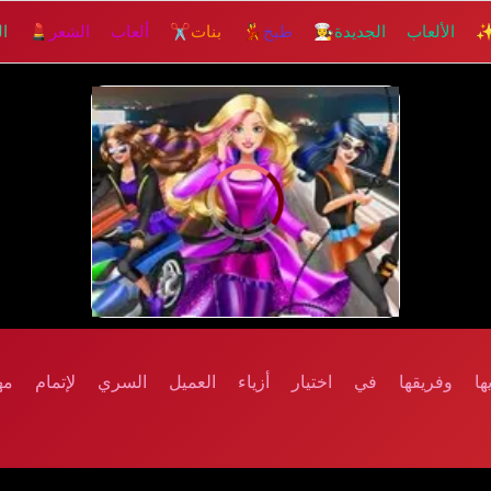
 الألعاب الجديدة
👩‍🍳 طبخ
💃 بنات
✂️ ألعاب الشعر
💄 الم
إلعــــب
ا وفريقها في اختيار أزياء العميل السري لإتمام مهام