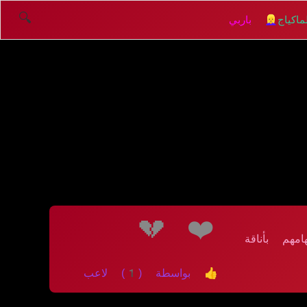
🔍
اكياج
👱‍♀️ باربي
💔
❤️
هم بأناقة
👍 بواسطة (1) لاعب