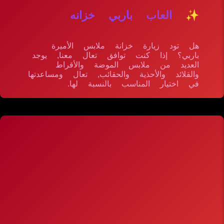
✨ العاب باربي خزانه
هل تود زيارة خزانة ملابس الأميرة
باربي؟ إذا كنت توافق تعال معنا, يوجد
العديد من ملابس الموضة والأقراط
والقلائد والأحذية والحقائب, تعال ومساعدتها
في اختيار المناسب بالنسبة لها.