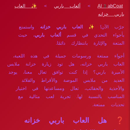
Al3abCoat
>
ألعاب باربي
>
✨ العاب
باربي خزانه
جرّب الآن!
✨ العاب باربي خزانه
واستمتع
بأجواء التحدي في قسم
ألعاب باربي
، حيث
المتعة والإثارة بانتظارك دائمًا.
أجواء ممتعة ورسومات جميلة في هذه اللعبة،
العاب باربي خزانه، هل تود زيارة خزانة ملابس
الأميرة باربي؟ إذا كنت توافق تعال معنا، يوجد
العديد من ملابس الموضة والأقراط والقلائد
والأحذية والحقائب، تعال ومساعدتها في اختيار
المناسب بالنسبة لها. تجربة لعب مثالية مع
تحديات ممتعة.
❓ هل العاب باربي خزانه