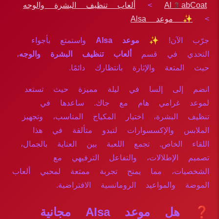
Al3abCoat
>
ألعاب تنظيف البشرة والوجه
>
✨ موعد Alsa
جرّب الآن!
✨ موعد Alsa
واستمتع بأجواء
التحدي في قسم
ألعاب تنظيف البشرة والوجه
،
حيث المتعة والإثارة بانتظارك دائمًا.
انضم إلى إلسا في ليلة مميزة حيث تستعد
لموعد غرامي هام مع جاك. ساعدها في
تنظيف البشرة، اختيار المكياج المناسب، وتجهيز
الملابس والإكسسوارات لتبدو متألقة في هذا
اللقاء الخاص. تجمع اللعبة بين العناية بالجمال،
تصميم الإطلالات، والتفاعل الترفيهي مع
الشخصيات، مما يمنح تجربة ممتعة لمحبي ألعاب
الموضة والمواعيد الرومانسية الافتراضية.
❓ هل موعد Alsa مجانية