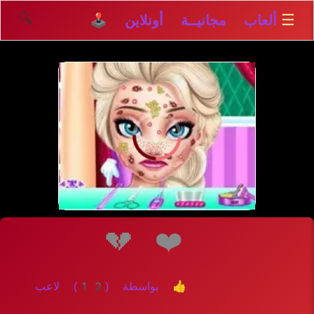
🔍
☰
ألعاب مجانيــة أونلاين 🕹️
إلعــــب
💔
❤️
👍 بواسطة (13) لاعب