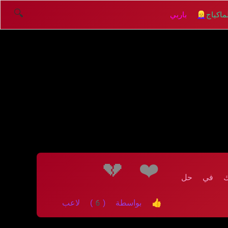
🔍
اكياج
👱‍♀️ باربي
💔
❤️
ائك في حل
👍 بواسطة (6) لاعب