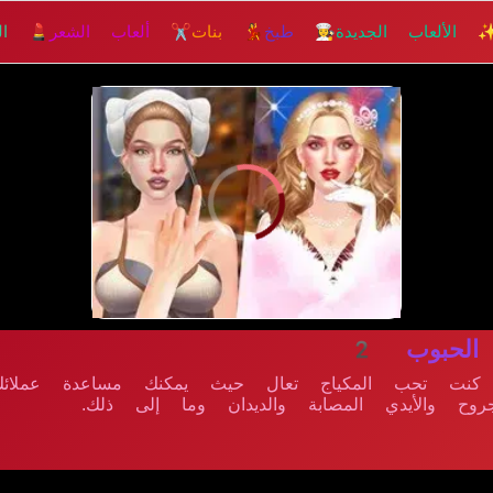
 الألعاب الجديدة
👩‍🍳 طبخ
💃 بنات
✂️ ألعاب الشعر
💄 الم
إلعــــب
لحبوب 2
إذا كنت تحب المكياج تعال حيث يمكنك مساعدة عمل
ح والأيدي المصابة والديدان وما إلى ذلك.