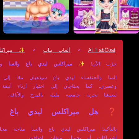
Al3abCoat
>
ألعاب بنات
>
✨ ميراكل
جرّب الآن!
✨ ميراكلس ليدي باغ والسا
واس
إلسا والخنفساء ليدي باغ سيذهبان معًا إلى
وعصري. كما يحتاجان إلى اختيار أزياء أنيقة 
لتعيشا تجربة جامعية مليئة بالمرح والأناقة.
❓ هل ميراكلس ليدي باغ والس
بالتأكيد! ميراكلس ليدي باغ والسا متاحة مج
اشتراكات أو تحميل ملفات إضافية.