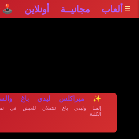
ألعاب مجانيــة أونلاين 🕹️
☰
✨
✨ ميراكلس ليدي باغ والسا
إلسا وليدي باغ تنتقلان للعيش في نفس 
الكلية.