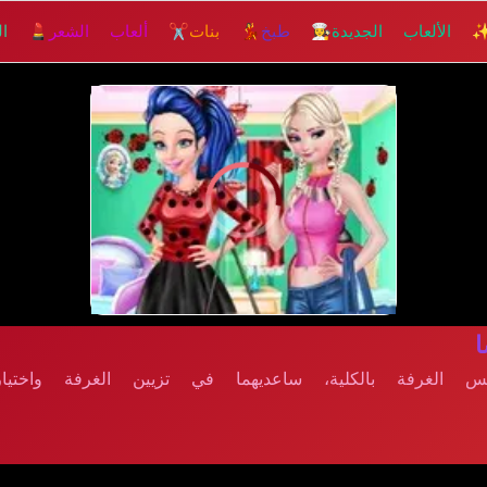
 الألعاب الجديدة
👩‍🍳 طبخ
💃 بنات
✂️ ألعاب الشعر
💄 الم
الغرفة بالكلية، ساعديهما في تزيين الغرفة واختيار