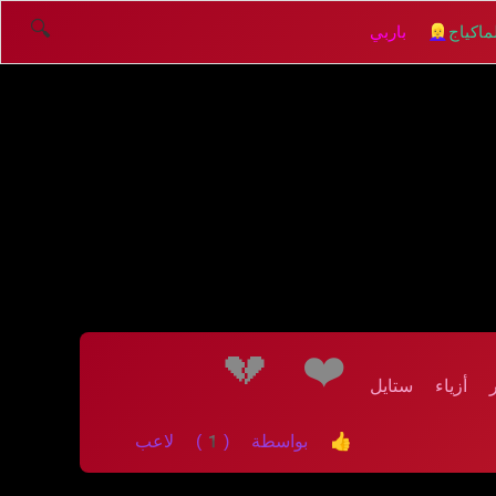
🔍
اكياج
👱‍♀️ باربي
💔
❤️
 أزياء ستايل
👍 بواسطة (1) لاعب