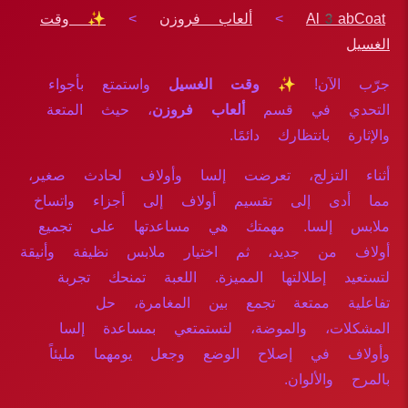
Al3abCoat
>
ألعاب فروزن
>
✨ وقت
الغسيل
جرّب الآن!
✨ وقت الغسيل
واستمتع بأجواء
التحدي في قسم
ألعاب فروزن
، حيث المتعة
والإثارة بانتظارك دائمًا.
أثناء التزلج، تعرضت إلسا وأولاف لحادث صغير،
مما أدى إلى تقسيم أولاف إلى أجزاء واتساخ
ملابس إلسا. مهمتك هي مساعدتها على تجميع
أولاف من جديد، ثم اختيار ملابس نظيفة وأنيقة
لتستعيد إطلالتها المميزة. اللعبة تمنحك تجربة
تفاعلية ممتعة تجمع بين المغامرة، حل
المشكلات، والموضة، لتستمتعي بمساعدة إلسا
وأولاف في إصلاح الوضع وجعل يومهما مليئاً
بالمرح والألوان.