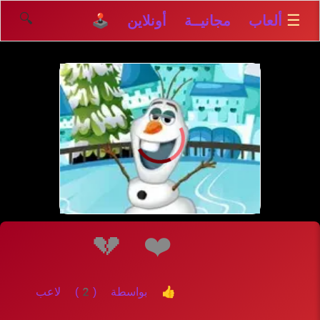
🔍
☰
ألعاب مجانيــة أونلاين 🕹️
إلعــــب
💔
❤️
👍 بواسطة (2) لاعب