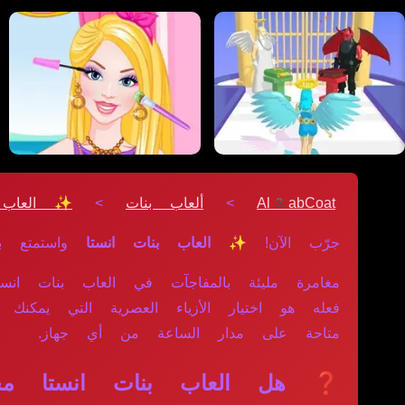
Al3abCoat
>
ألعاب بنات
>
✨ العاب ب
جرّب الآن!
✨ العاب بنات انستا
واستمتع ب
مغامرة مليئة بالمفاجآت في العاب بنات انست
فعله هو اختيار الأزياء العصرية التي يمكنك 
متاحة على مدار الساعة من أي جهاز.
❓ هل العاب بنات انستا مجان