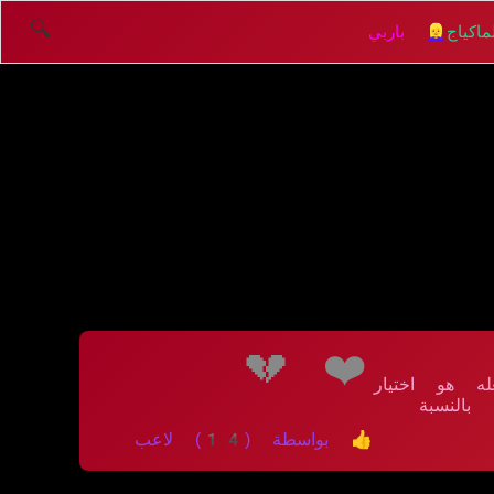
🔍
اكياج
👱‍♀️ باربي
💔
❤️
ه هو اختيار
بالنسبة
👍 بواسطة (14) لاعب