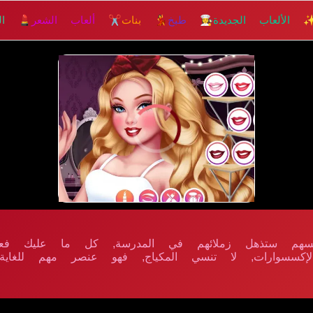
 الألعاب الجديدة
👩‍🍳 طبخ
💃 بنات
✂️ ألعاب الشعر
💄 الم
إلعــــب
ملابسهم ستذهل زملائهم في المدرسة, كل ما عليك فعل
لإكسسوارات, لا تنسي المكياج, فهو عنصر مهم للغاية 