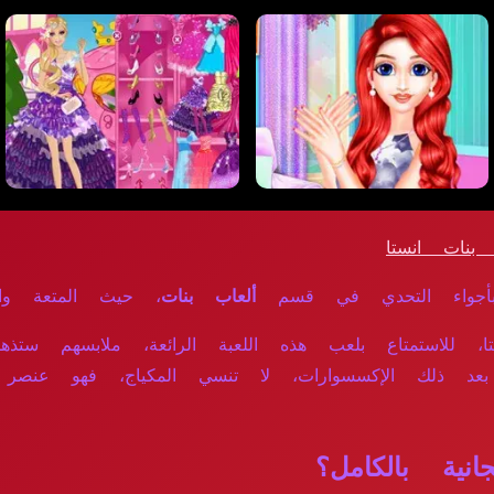
نات انستا
أجواء التحدي في قسم
ألعاب بنات
، حيث المتعة والإث
ا، للاستمتاع بلعب هذه اللعبة الرائعة، ملابسهم س
بعد ذلك الإكسسوارات، لا تنسي المكياج، فهو عنصر م
ية بالكامل؟