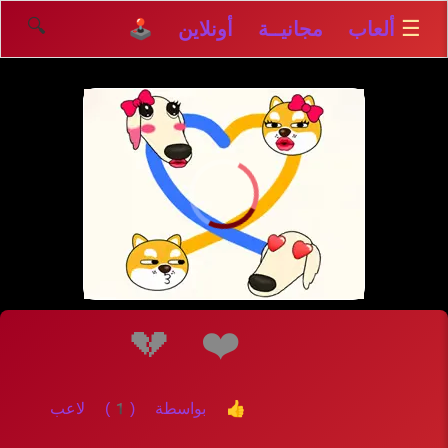
🔍
☰
ألعاب مجانيــة أونلاين 🕹️
إلعــــب
💔
❤️
👍 بواسطة (1) لاعب