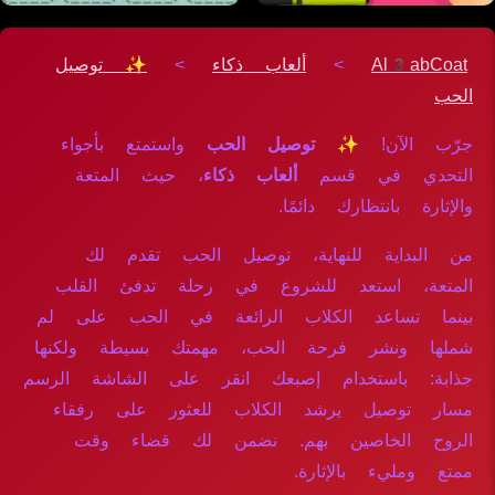
Al3abCoat
>
ألعاب ذكاء
>
✨ توصيل
الحب
جرّب الآن!
✨ توصيل الحب
واستمتع بأجواء
التحدي في قسم
ألعاب ذكاء
، حيث المتعة
والإثارة بانتظارك دائمًا.
من البداية للنهاية، توصيل الحب تقدم لك
المتعة، استعد للشروع في رحلة تدفئ القلب
بينما تساعد الكلاب الرائعة في الحب على لم
شملها ونشر فرحة الحب، مهمتك بسيطة ولكنها
جذابة: باستخدام إصبعك انقر على الشاشة الرسم
مسار توصيل يرشد الكلاب للعثور على رفقاء
الروح الخاصين بهم. نضمن لك قضاء وقت
ممتع ومليء بالإثارة.