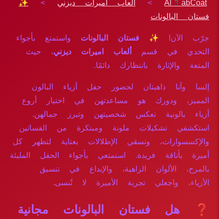
Al3abCoat
>
ألعاب اميرات ديزني
>
✨
فستان البالونات
جرّب الآن!
✨ فستان البالونات
واستمتع بأجواء
التحدي في قسم
ألعاب اميرات ديزني
، حيث
المتعة والإثارة بانتظارك دائمًا.
إلسا وآنا ذاهبتان لحضور حفل أزياء البالون
المميز، ودورك هو مساعدتهن في اختيار أروع
أزياء بالونية تعكس شخصيتهن وتبرز جمالهن.
استكشفي تشكيلات ملونة ومبتكرة من الفساتين
والإكسسوارات، ونسقي الإطلالات بعناية لتظهر كل
أميرة بأناقة فريدة. استمتعي بأجواء الحفل المليئة
بالمرح، الألوان الزاهية، والإبداع في تنسيق
الأزياء، واجعلي تجربة الأميرة لا تُنسى.
❓ هل فستان البالونات مجانية