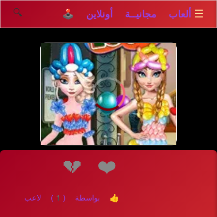
🔍
☰
ألعاب مجانيــة أونلاين 🕹️
إلعــــب
💔
❤️
👍 بواسطة (1) لاعب