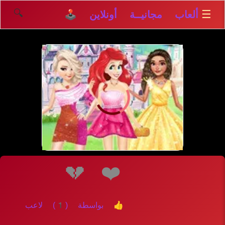
🔍
☰
ألعاب مجانيــة أونلاين 🕹️
إلعــــب
💔
❤️
👍 بواسطة (1) لاعب