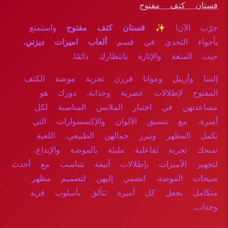
فستان كتف مفتوح
جرّب الآن!
✨ فستان كتف مفتوح
واستمتع
بأجواء التحدي في قسم
ألعاب اميرات ديزني
،
حيث المتعة والإثارة بانتظارك دائمًا.
إلسا وأرييل وموانا قررن تجربة موضة الكتف
المفتوح لإطلالات عصرية وجذابة. دورك هو
مساعدتهن في اختيار الملابس المناسبة لكل
أميرة، مع تنسيق الألوان والإكسسوارات التي
تكمل المظهر وتبرز جمالهن الطبيعي. اللعبة
تمنحك تجربة تفاعلية مليئة بالموضة والإبداع،
لتجهيز الأميرات بإطلالات أنيقة تتناسب مع أحدث
صيحات الموضة. انضمي إليهن لتصميم مظهر
متكامل يجعل كل أميرة تتألق بأسلوب فريد
وجذاب.