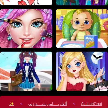
Al3abCoat
>
ألعاب اميرات ديزني
>
✨