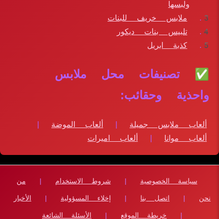
ولبسها
ملابس خريف للبنات
تلبيس بنات ديكور
كذبة ابريل
✅ تصنيفات محل ملابس
واحذية وحقائب:
ألعاب ملابس جميلة
|
ألعاب الموضة
|
ألعاب موانا
|
ألعاب اميرات
سياسة الخصوصية
|
شروط الاستخدام
|
من
نحن
|
اتصل بنا
|
إخلاء المسؤولية
|
الأخبار
|
خريطة الموقع
|
الأسئلة الشائعة