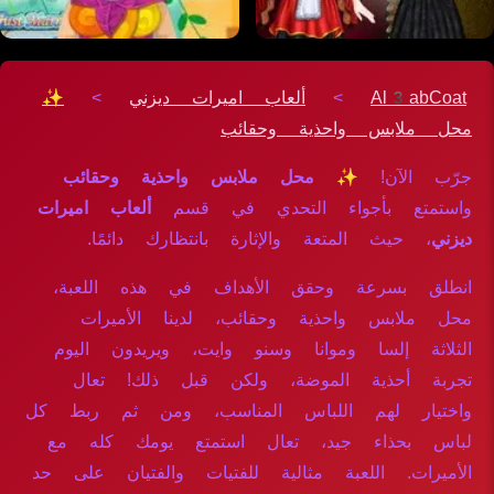
Al3abCoat
>
ألعاب اميرات ديزني
>
✨
محل ملابس واحذية وحقائب
جرّب الآن!
✨ محل ملابس واحذية وحقائب
واستمتع بأجواء التحدي في قسم
ألعاب اميرات
ديزني
، حيث المتعة والإثارة بانتظارك دائمًا.
انطلق بسرعة وحقق الأهداف في هذه اللعبة،
محل ملابس واحذية وحقائب، لدينا الأميرات
الثلاثة إلسا وموانا وسنو وايت، ويريدون اليوم
تجربة أحذية الموضة، ولكن قبل ذلك! تعال
واختيار لهم اللباس المناسب، ومن ثم ربط كل
لباس بحذاء جيد، تعال استمتع يومك كله مع
الأميرات. اللعبة مثالية للفتيات والفتيان على حد