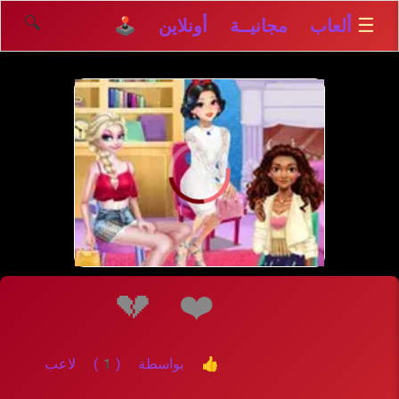
🔍
☰
ألعاب مجانيــة أونلاين 🕹️
إلعــــب
💔
❤️
👍 بواسطة (1) لاعب