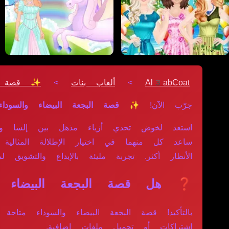
Al3abCoat
>
ألعاب بنات
>
✨ قصة الب
جرّب الآن!
✨ قصة البجعة البيضاء والسوداء
استعد لخوض تحدي أزياء مذهل بين إلسا وبي
ساعد كل منهما في اختيار الإطلالة المثالي
الأنظار أكثر. تجربة مليئة بالإبداع والتشويق 
❓ هل قصة البجعة البيضاء وال
بالتأكيد! قصة البجعة البيضاء والسوداء متا
اشتراكات أو تحميل ملفات إضافية.