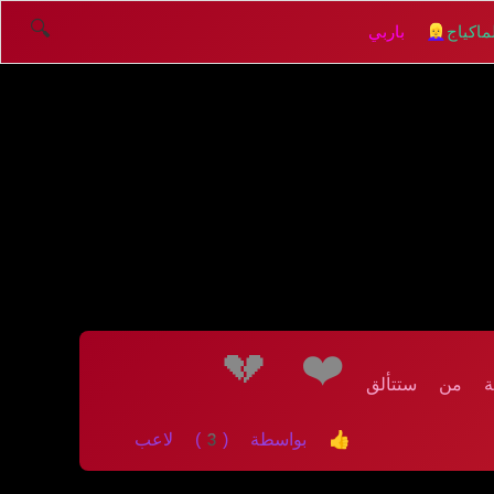
🔍
اكياج
👱‍♀️ باربي
💔
❤️
فة من ستتألق
👍 بواسطة (3) لاعب