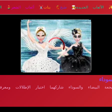
 الألعاب الجديدة
👩‍🍳 طبخ
💃 بنات
✂️ ألعاب الشعر
💄 الم
إلعــــب
داء
جعة البيضاء والسوداء شاركهما اختيار الإطلالات ومعر